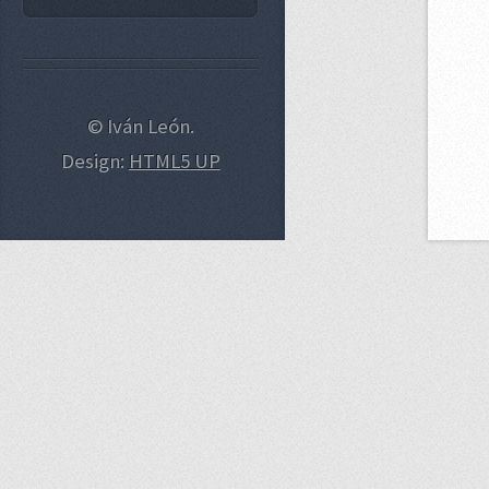
© Iván León.
Design:
HTML5 UP